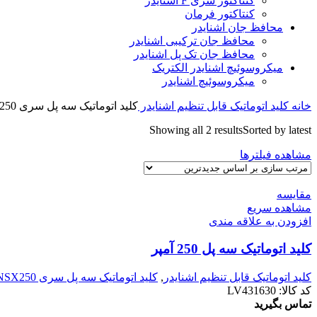
کنتاکتور سری F اشنایدر
کنتاکتور فرمان
محافظ جان اشنایدر
محافظ جان ترکیبی اشنایدر
محافظ جان تک پل اشنایدر
میکروسوئیچ اشنایدر الکتریک
میکروسوئیچ اشنایدر
خانه
کلید اتوماتیک قابل تنظیم اشنایدر
کلید اتوماتیک سه پل سری NSX250
Showing all 2 results
Sorted by latest
مشاهده فیلترها
مقایسه
مشاهده سریع
افزودن به علاقه مندی
کليد اتوماتیک سه پل 250 آمپر
کلید اتوماتیک قابل تنظیم اشنایدر
,
کلید اتوماتیک سه پل سری NSX250
کد کالا:
LV431630
تماس بگیرید