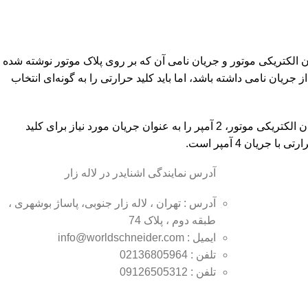
ان الکتریکی موتور و جریان نامی آن که بر روی پلاک موتور نوشته شده
ریان نامی داشته باشد، اما باید کلید حرارتی را به گونه‌ای انتخاب
برای این منظور، می‌توانیم برای هر اسب بخار از موتور، 1.5 آمپر و برای هر کیلووات توان الکتریکی موتور، 2 آمپر را به عنوان جریان مورد نیاز برای کلید
آدرس نمایندگی اشنایدر در لاله زار
آدرس : تهران ، لاله زار جنوبی، پاساژ بوشهری ،
طبقه دوم ، پلاک 74
ایمیل : info@worldschneider.com
تلفن : 02136805964
تلفن : 09126505312