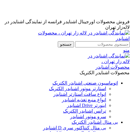
نمایندگی رسمی اشنایدر فرانسه در ایران با خدمات پس از فروش
...
مشاوره قبل از خرید : 09126505312
فروش محصولات اورجینال اشنایدر فرانسه از نمایندگی اشنایدر در
لاله‌زار تهران
جستجو
منو
محصولات اشنایدر الکتریک
اتوماسیون صنعتی اشنایدر الکتریک
استارتر موتور اشنایدر الکتریک
انواع سافت استارتر اشنایدر
انواع منبع تغذیه اشنایدر
اینورتر Drive اشنایدر
ترانس اشنایدر الکتریک
سرو موتور اشنایدر
بی متال اشنایدر الکتریک
بی متال کنتاکتور سری D اشنایدر