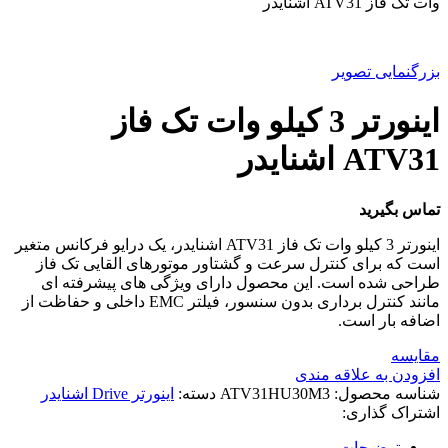
وات تک فاز ATV31 اشنایدر
بزرگنمایی تصویر
اینورتر 3 کيلو وات تک فاز
ATV31 اشنایدر
تماس بگیرید
اینورتر 3 کیلو وات تک فاز ATV31 اشنایدر، یک درایو فرکانس متغیر
است که برای کنترل سرعت و گشتاور موتورهای القایی تک فاز
طراحی شده است. این محصول دارای ویژگی های پیشرفته ای
مانند کنترل برداری بدون سنسور، فیلتر EMC داخلی و حفاظت از
اضافه بار است.
مقایسه
افزودن به علاقه مندی
شناسه محصول:
ATV31HU30M3
دسته:
اینورتر Drive اشنایدر
اشتراک گذاری:
توضیحات