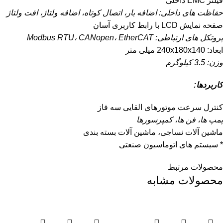
فیلتر EMC داخلی
حفاظت های داخلی: اضافه بار، اتصال کوتاه، اضافه ولتاژ، افت ولتاژ
صفحه نمایش LCD با رابط کاربری آسان
پروتکل های ارتباطی: Modbus RTU، CANopen، EtherCAT
ابعاد: 240x180x140 میلی متر
وزن: 3.5 کیلوگرم
کاربردها:
کنترل سرعت موتورهای القایی سه فاز
پمپ ها، فن ها، کمپرسورها
ماشین آلات نساجی، ماشین آلات بسته بندی
* سیستم های اتوماسیون صنعتی
محصولات مرتبط
محصولات مشابه