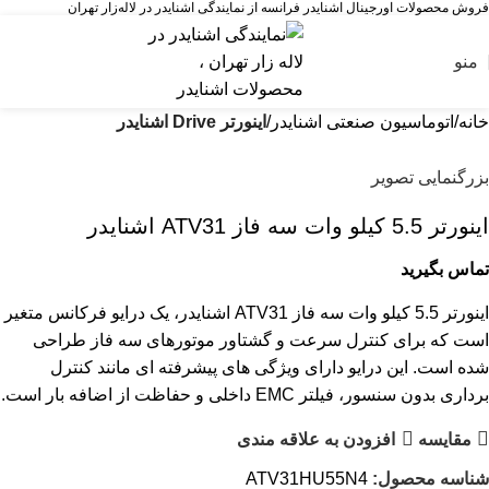
فروش محصولات اورجینال اشنایدر فرانسه از نمایندگی اشنایدر در لاله‌زار تهران
منو
خانه
اتوماسیون صنعتی اشنایدر
اینورتر Drive اشنایدر
بزرگنمایی تصویر
اینورتر 5.5 کيلو وات سه فاز ATV31 اشنایدر
تماس بگیرید
اینورتر 5.5 کیلو وات سه فاز ATV31 اشنایدر، یک درایو فرکانس متغیر
است که برای کنترل سرعت و گشتاور موتورهای سه فاز طراحی
شده است. این درایو دارای ویژگی های پیشرفته ای مانند کنترل
برداری بدون سنسور، فیلتر EMC داخلی و حفاظت از اضافه بار است.
مقایسه
افزودن به علاقه مندی
شناسه محصول:
ATV31HU55N4