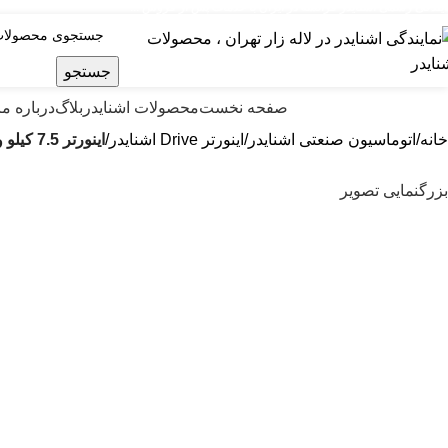
ایندگی رسمی اشنایدر فرانسه در ایران با خدمات پس از فروش ...
جستجو
صولات اشنایدر الکتریک
صفحه نخست
محصولات اشنایدر
بلاگ
درباره ما
خانه
اتوماسیون صنعتی اشنایدر
اینورتر Drive اشنایدر
اینورتر 7.5 کيلو وات سه فازATV31 اشنایدر
بزرگنمایی تصویر