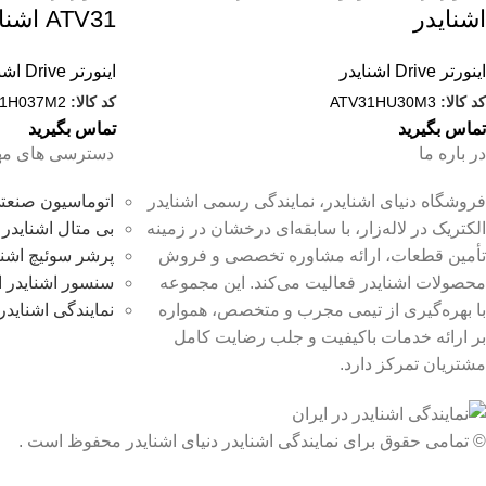
اشنایدر
ATV31 اشنایدر
اینورتر Drive اشنایدر
اینورتر Drive اشنایدر
کد کالا:
ATV31HU30M3
کد کالا:
1H037M2
تماس بگیرید
تماس بگیرید
در باره ما
دسترسی های مه
فروشگاه دنیای اشنایدر، نمایندگی رسمی اشنایدر
اتوماسیون صنعتی
الکتریک در لاله‌زار، با سابقه‌ای درخشان در زمینه
بی متال اشنایدر 
تأمین قطعات، ارائه مشاوره تخصصی و فروش
پرشر سوئیچ اشنا
محصولات اشنایدر فعالیت می‌کند. این مجموعه
سنسور اشنایدر ا
با بهره‌گیری از تیمی مجرب و متخصص، همواره
نمایندگی اشنایدر
بر ارائه خدمات باکیفیت و جلب رضایت کامل
مشتریان تمرکز دارد.
© تمامی حقوق برای نمایندگی اشنایدر دنیای اشنایدر محفوظ است .