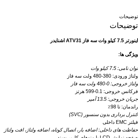
توضیحات
توضیحات
اینورتر 7.5 کیلو وات سه فاز ATV31 اشنایدر
ویژگی ها:
توان نامی: 7.5 کیلو وات
ولتاژ ورودی: 380-480 ولت سه فاز
ولتاژ خروجی: 0-480 ولت سه فاز
فرکانس خروجی: 0.1-599 هرتز
جریان خروجی: 13.5 آمپر
راندمان: تا 98٪
کنترل برداری بدون سنسور (SVC)
فیلتر EMC داخلی
حفاظت های داخلی: اضافه بار، اتصال کوتاه، اضافه ولتاژ، افت ولتاژ
صفحه نمایش LCD با منوهای کاربر پسند