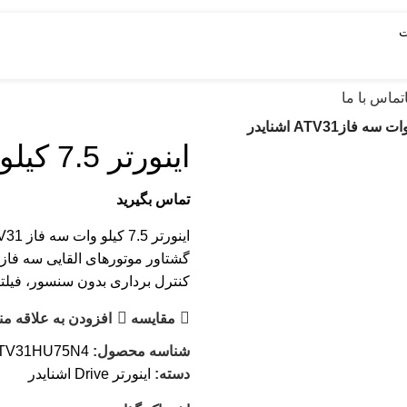
تماس با ما
اینورتر 7.5 کيلو وات سه فازATV31 اشنایدر
تماس بگیرید
گشتاور موتورهای القایی سه فاز 
کنترل برداری بدون سنسور، فیلتر EMC داخلی و قابلیت اتصال اترنت ا
مقایسه
افزودن به علاقه من
شناسه محصول:
TV31HU75N4
دسته:
اینورتر Drive اشنایدر