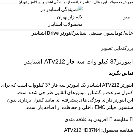
فروش محصولات اورجینال اشنایدر فرانسه از نمایندگی اشنایدر در لاله‌زار تهران
منو
خانه
اتوماسیون صنعتی اشنایدر
اینورتر Drive اشنایدر
بزرگنمایی تصویر
اینورتر37 کيلو وات سه فاز ATV212 اشنایدر
تماس بگیرید
اینورتر ATV212 اشنایدر یک اینورتر سه فاز 37 کیلووات است که برای
کنترل سرعت و گشتاور موتورهای القایی طراحی شده است.
این اینورتر دارای ویژگی های پیشرفته ای مانند کنترل برداری بدون
سنسور، فیلتر EMC داخلی و حفاظت از اضافه بار است.
مقایسه
افزودن به علاقه مندی
شناسه محصول:
ATV212HD37N4