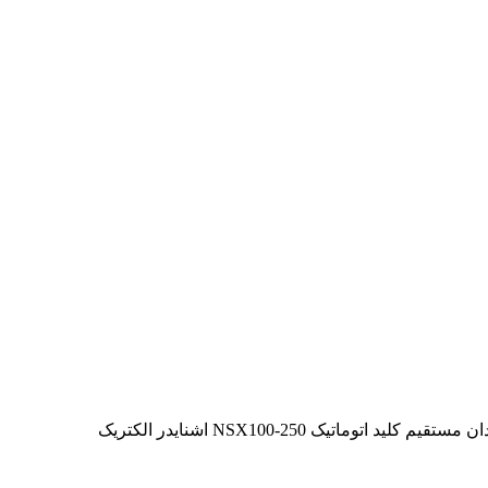
یم کليد اتوماتیک NSX100-250 اشنایدر الکتریک