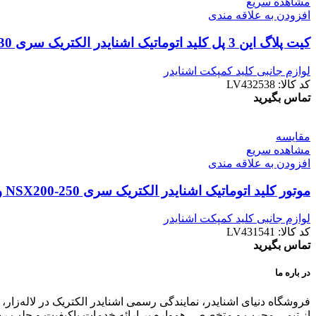
مشاهده سریع
افزودن به علاقه مندی
کيت پلاگ اين 3 پل کلید اتوماتیک اشنایدر الکتریک سری NSX400-630
لوازم جانبی کلید کمپکت اشنایدر
کد کالا:
LV432538
تماس بگیرید
مقایسه
مشاهده سریع
افزودن به علاقه مندی
موتور کليد اتوماتیک اشنایدر الکتریک سری NSX200-250 ولتاژ 220 تا 240 ولت AC
لوازم جانبی کلید کمپکت اشنایدر
کد کالا:
LV431541
تماس بگیرید
در باره ما
فروشگاه دنیای اشنایدر، نمایندگی رسمی اشنایدر الکتریک در لاله‌زا
از تیمی مجرب و متخصص، همواره بر ارائه خدمات باکیفیت و جلب رض