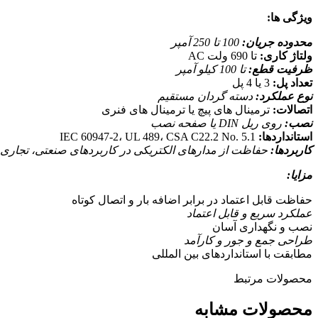
ویژگی ها:
محدوده جریان:
100 تا 250 آمپر
ولتاژ کاری:
تا 690 ولت AC
ظرفیت قطع:
تا 100 کیلو آمپر
تعداد پل:
3 یا 4 پل
نوع عملکرد:
دسته گردان مستقیم
اتصالات:
ترمینال های پیچ یا ترمینال های فنری
نصب:
روی ریل DIN یا صفحه نصب
استانداردها:
IEC 60947-2، UL 489، CSA C22.2 No. 5.1
کاربردها:
حفاظت از مدارهای الکتریکی در کاربردهای صنعتی، تجاری
مزایا:
حفاظت قابل اعتماد در برابر اضافه بار و اتصال کوتاه
عملکرد سریع و قابل اعتماد
نصب و نگهداری آسان
طراحی جمع و جور و کارآمد
مطابقت با استانداردهای بین المللی
محصولات مرتبط
محصولات مشابه