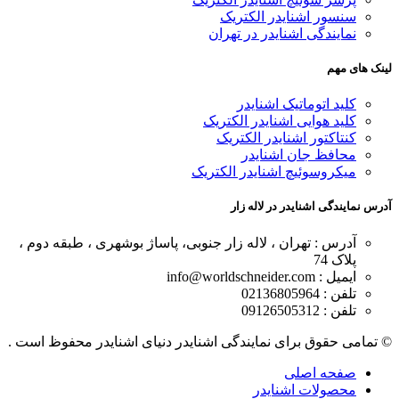
سنسور اشنایدر الکتریک
نمایندگی اشنایدر در تهران
لینک های مهم
کلید اتوماتیک اشنایدر
کلید هوایی اشنایدر الکتریک
کنتاکتور اشنایدر الکتریک
محافظ جان اشنایدر
میکروسوئیچ اشنایدر الکتریک
آدرس نمایندگی اشنایدر در لاله زار
آدرس : تهران ، لاله زار جنوبی، پاساژ بوشهری ، طبقه دوم ،
پلاک 74
ایمیل : info@worldschneider.com
تلفن : 02136805964
تلفن : 09126505312
© تمامی حقوق برای نمایندگی اشنایدر دنیای اشنایدر محفوظ است .
صفحه اصلی
محصولات اشنایدر