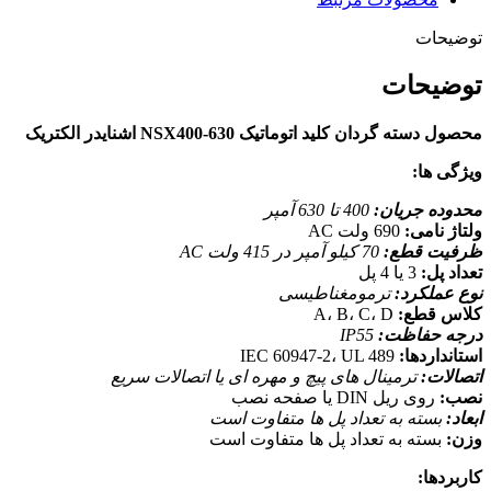
توضیحات
توضیحات
محصول دسته گردان کلید اتوماتیک NSX400-630 اشنایدر الکتریک
ویژگی ها:
محدوده جریان:
400 تا 630 آمپر
ولتاژ نامی:
690 ولت AC
ظرفیت قطع:
70 کیلو آمپر در 415 ولت AC
تعداد پل:
3 یا 4 پل
نوع عملکرد:
ترمومغناطیسی
کلاس قطع:
A، B، C، D
درجه حفاظت:
IP55
استانداردها:
IEC 60947-2، UL 489
اتصالات:
ترمینال های پیچ و مهره ای یا اتصالات سریع
نصب:
روی ریل DIN یا صفحه نصب
ابعاد:
بسته به تعداد پل ها متفاوت است
وزن:
بسته به تعداد پل ها متفاوت است
کاربردها: