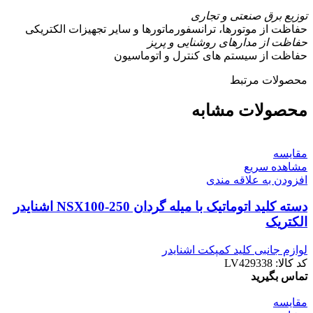
توزیع برق صنعتی و تجاری
حفاظت از موتورها، ترانسفورماتورها و سایر تجهیزات الکتریکی
حفاظت از مدارهای روشنایی و پریز
حفاظت از سیستم های کنترل و اتوماسیون
محصولات مرتبط
محصولات مشابه
مقایسه
مشاهده سریع
افزودن به علاقه مندی
دسته کليد اتوماتیک با میله گردان NSX100-250 اشنایدر
الکتریک
لوازم جانبی کلید کمپکت اشنایدر
کد کالا:
LV429338
تماس بگیرید
مقایسه