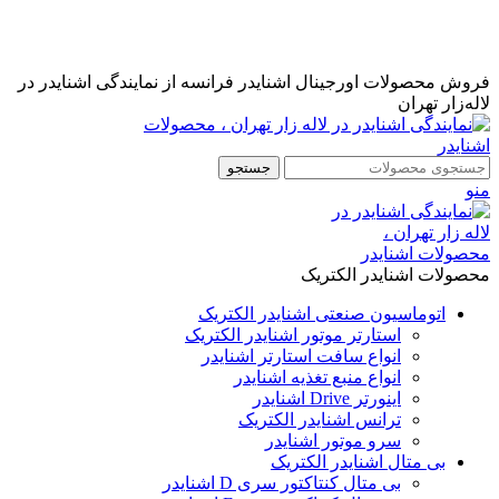
نمایندگی رسمی اشنایدر فرانسه در ایران با خدمات پس از فروش
...
مشاوره قبل از خرید : 09126505312
فروش محصولات اورجینال اشنایدر فرانسه از نمایندگی اشنایدر در
لاله‌زار تهران
جستجو
منو
محصولات اشنایدر الکتریک
اتوماسیون صنعتی اشنایدر الکتریک
استارتر موتور اشنایدر الکتریک
انواع سافت استارتر اشنایدر
انواع منبع تغذیه اشنایدر
اینورتر Drive اشنایدر
ترانس اشنایدر الکتریک
سرو موتور اشنایدر
بی متال اشنایدر الکتریک
بی متال کنتاکتور سری D اشنایدر