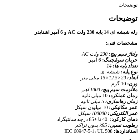
توضیحات
توضیحات
رله شیشه ای 14 پایه 230 ولت AC و 6 آمپر اشنایدر
مشخصات فنی:
ولتاژ سیم پیچ:
230 ولت AC
جریان سوئیچینگ:
6 آمپر
تعداد پایه ها:
14
نوع پایه:
شیشه ای
ابعاد:
29×12.5×15 میلی متر
وزن:
10 گرم
مقاومت سیم پیچ:
1000 اهم
زمان عملکرد:
10 میلی ثانیه
زمان رهاسازی:
5 میلی ثانیه
عمر مکانیکی:
10 میلیون سیکل
عمر الکتریکی:
100000 سیکل
دمای کارکرد:
-40 تا +85 درجه سانتیگراد
رطوبت نسبی:
95٪ بدون تراکم
استانداردها:
IEC 60947-5-1، UL 508