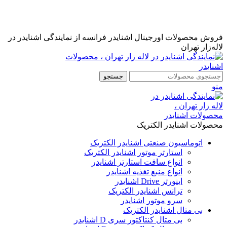
نمایندگی رسمی اشنایدر فرانسه در ایران با خدمات پس از فروش
...
مشاوره قبل از خرید : 09126505312
فروش محصولات اورجینال اشنایدر فرانسه از نمایندگی اشنایدر در
لاله‌زار تهران
جستجو
منو
محصولات اشنایدر الکتریک
اتوماسیون صنعتی اشنایدر الکتریک
استارتر موتور اشنایدر الکتریک
انواع سافت استارتر اشنایدر
انواع منبع تغذیه اشنایدر
اینورتر Drive اشنایدر
ترانس اشنایدر الکتریک
سرو موتور اشنایدر
بی متال اشنایدر الکتریک
بی متال کنتاکتور سری D اشنایدر