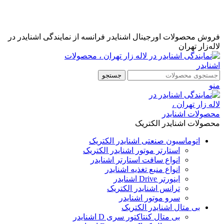
نمایندگی رسمی اشنایدر فرانسه در ایران با خدمات پس از فروش
...
مشاوره قبل از خرید : 09126505312
فروش محصولات اورجینال اشنایدر فرانسه از نمایندگی اشنایدر در
لاله‌زار تهران
جستجو
منو
محصولات اشنایدر الکتریک
اتوماسیون صنعتی اشنایدر الکتریک
استارتر موتور اشنایدر الکتریک
انواع سافت استارتر اشنایدر
انواع منبع تغذیه اشنایدر
اینورتر Drive اشنایدر
ترانس اشنایدر الکتریک
سرو موتور اشنایدر
بی متال اشنایدر الکتریک
بی متال کنتاکتور سری D اشنایدر