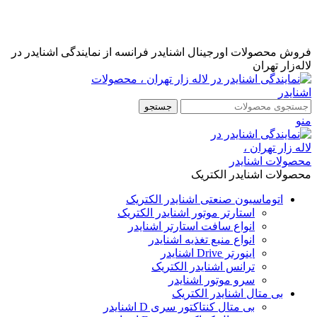
نمایندگی رسمی اشنایدر فرانسه در ایران با خدمات پس از فروش
...
مشاوره قبل از خرید : 09126505312
فروش محصولات اورجینال اشنایدر فرانسه از نمایندگی اشنایدر در
لاله‌زار تهران
جستجو
منو
محصولات اشنایدر الکتریک
اتوماسیون صنعتی اشنایدر الکتریک
استارتر موتور اشنایدر الکتریک
انواع سافت استارتر اشنایدر
انواع منبع تغذیه اشنایدر
اینورتر Drive اشنایدر
ترانس اشنایدر الکتریک
سرو موتور اشنایدر
بی متال اشنایدر الکتریک
بی متال کنتاکتور سری D اشنایدر