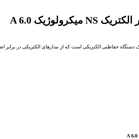
رولوژیک A 6.0
 حفاظتی کلیداتوماتیک اشنایدر الکتریک NS میکرولوژیک A 6.0، یک دستگاه حفاظتی الکتریکی است که از 