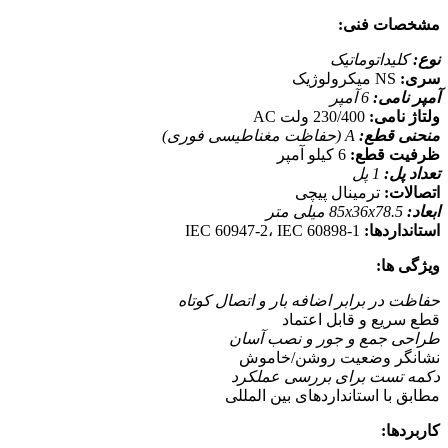
مشخصات فنی:
نوع:
کلیداتوماتیک
سری:
NS میکرولوژیک
آمپر نامی:
6 آمپر
ولتاژ نامی:
230/400 ولت AC
منحنی قطع:
A (حفاظت مغناطیسی فوری)
ظرفیت قطع:
6 کیلو آمپر
تعداد پل:
1 پل
اتصالات:
ترمینال پیچی
ابعاد:
85x36x78.5 میلی متر
استانداردها:
IEC 60947-2، IEC 60898-1
ویژگی ها:
حفاظت در برابر اضافه بار و اتصال کوتاه
قطع سریع و قابل اعتماد
طراحی جمع و جور و نصب آسان
نشانگر وضعیت روشن/خاموش
دکمه تست برای بررسی عملکرد
مطابق با استانداردهای بین المللی
کاربردها: