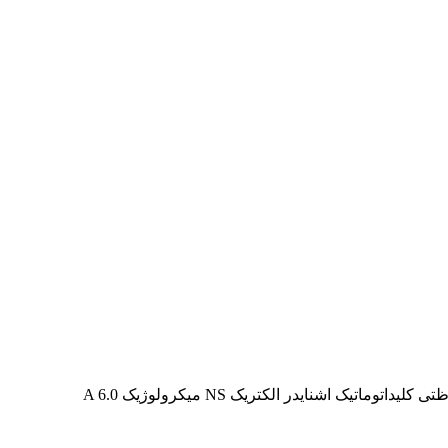
لیداتوماتیک اشنایدر الکتریک NS میکرولوژیک A 6.0