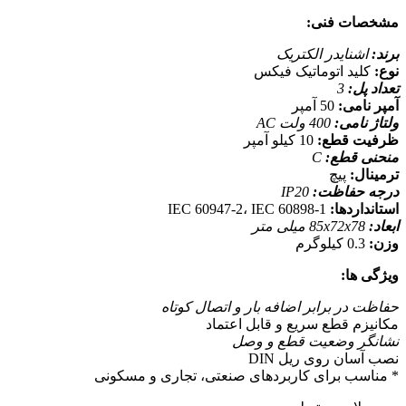
مشخصات فنی:
برند:
اشنایدر الکتریک
نوع:
کلید اتوماتیک فیکس
تعداد پل:
3
آمپر نامی:
50 آمپر
ولتاژ نامی:
400 ولت AC
ظرفیت قطع:
10 کیلو آمپر
منحنی قطع:
C
ترمینال:
پیچ
درجه حفاظت:
IP20
استانداردها:
IEC 60947-2، IEC 60898-1
ابعاد:
85x72x78 میلی متر
وزن:
0.3 کیلوگرم
ویژگی ها:
حفاظت در برابر اضافه بار و اتصال کوتاه
مکانیزم قطع سریع و قابل اعتماد
نشانگر وضعیت قطع و وصل
نصب آسان روی ریل DIN
* مناسب برای کاربردهای صنعتی، تجاری و مسکونی