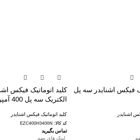
يک فیکس اشنایدر سه پل
کليد اتوماتيک فیکس اشن
الکتریک سه پل 400 آمپر
کس اشنایدر
کلید اتوماتیک فیکس اشنایدر
کد کالا:
EZC400H3400N
تماس بگیرید
م
لینک های مهم