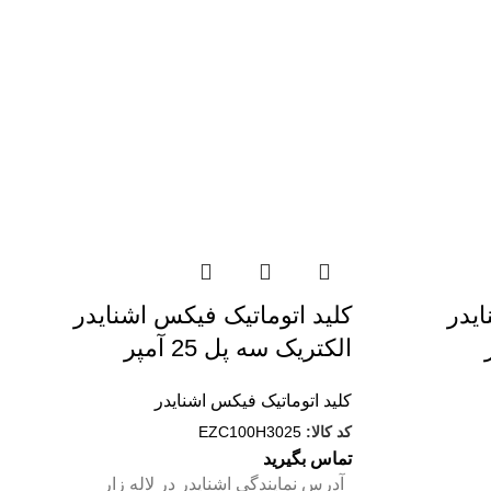
ایدر
کليد اتوماتيک فیکس اشنایدر
الکتریک سه پل 25 آمپر
کلید اتوماتیک فیکس اشنایدر
کد کالا:
EZC100H3025
تماس بگیرید
آدرس نمایندگی اشنایدر در لاله زار