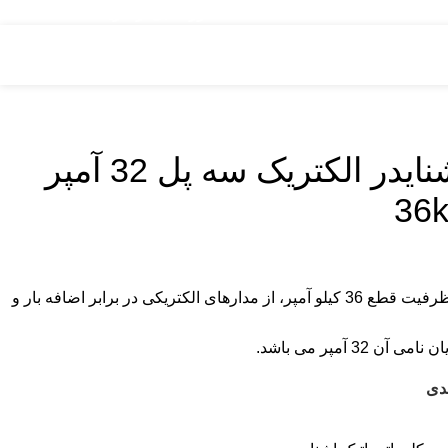
مشاوره قبل از خرید : 09126505312
کليد اتوماتیک اشنایدر الکتریک سه پل 32 آمپر
کلید اتوماتیک اشنایدر الکتریک با ظرفیت قطع 36 کیلو آمپر، از مدارهای الکتریکی در برابر اضافه بار و
3 آمپر می باشد.
دی