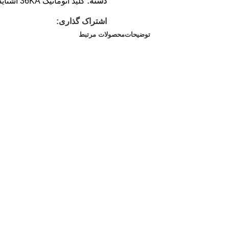
دسته:
کلید اتوماتیک 36KA اشنایدر
اشتراک گذاری:
توضیحات
محصولات مرتبط