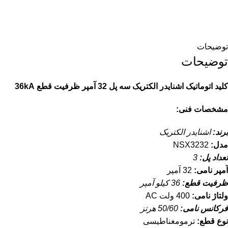
توضیحات
توضیحات
کلید اتوماتیک اشنایدر الکتریک سه پل 32 آمپر ظرفیت قطع 36kA
مشخصات فنی:
برند:
اشنایدر الکتریک
مدل:
NSX3232
تعداد پل:
3
آمپر نامی:
32 آمپر
ظرفیت قطع:
36 کیلو آمپر
ولتاژ نامی:
400 ولت AC
فرکانس نامی:
50/60 هرتز
نوع قطع:
ترمومغناطیسی