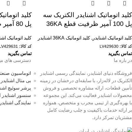
کليد اتوماتیک اشنایدر الکتریک سه
کليد اتوماتی
پل 100 آمپر ظرفیت قطع 36KA
پل 80 آمپر ظرفیت قطع 36kA
کلید اتوماتیک اشنایدر
,
کلید اتوماتیک 36KA اشنایدر
کلید اتوماتیک اشن
کد کالا:
LV429630
کد کالا:
LV429631
تماس بگیرید
تماس بگیرید
در باره ما
دسترسی های مه
فروشگاه دنیای اشنایدر، نمایندگی رسمی اشنایدر
اتوماسیون صنعتی
الکتریک در لاله‌زار، با سابقه‌ای درخشان در زمینه
بی متال اشنایدر 
تأمین قطعات، ارائه مشاوره تخصصی و فروش
پرشر سوئیچ اشنا
محصولات اشنایدر فعالیت می‌کند. این مجموعه
سنسور اشنایدر ا
با بهره‌گیری از تیمی مجرب و متخصص، همواره
نمایندگی اشنایدر
بر ارائه خدمات باکیفیت و جلب رضایت کامل
مشتریان تمرکز دارد.