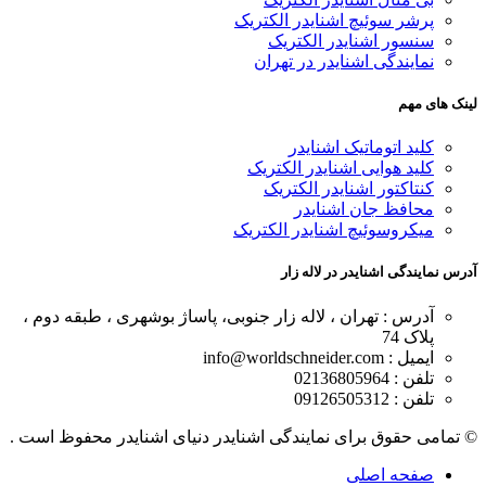
پرشر سوئیچ اشنایدر الکتریک
سنسور اشنایدر الکتریک
نمایندگی اشنایدر در تهران
لینک های مهم
کلید اتوماتیک اشنایدر
کلید هوایی اشنایدر الکتریک
کنتاکتور اشنایدر الکتریک
محافظ جان اشنایدر
میکروسوئیچ اشنایدر الکتریک
آدرس نمایندگی اشنایدر در لاله زار
آدرس : تهران ، لاله زار جنوبی، پاساژ بوشهری ، طبقه دوم ،
پلاک 74
ایمیل : info@worldschneider.com
تلفن : 02136805964
تلفن : 09126505312
© تمامی حقوق برای نمایندگی اشنایدر دنیای اشنایدر محفوظ است .
صفحه اصلی