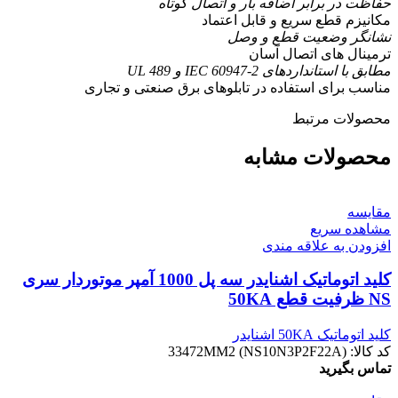
حفاظت در برابر اضافه بار و اتصال کوتاه
مکانیزم قطع سریع و قابل اعتماد
نشانگر وضعیت قطع و وصل
ترمینال های اتصال آسان
مطابق با استانداردهای IEC 60947-2 و UL 489
مناسب برای استفاده در تابلوهای برق صنعتی و تجاری
محصولات مرتبط
محصولات مشابه
مقایسه
مشاهده سریع
افزودن به علاقه مندی
کليد اتوماتیک اشنایدر سه پل 1000 آمپر موتوردار سری
NS ظرفیت قطع 50KA
کلید اتوماتیک 50KA اشنایدر
کد کالا:
33472MM2 (NS10N3P2F22A)
تماس بگیرید