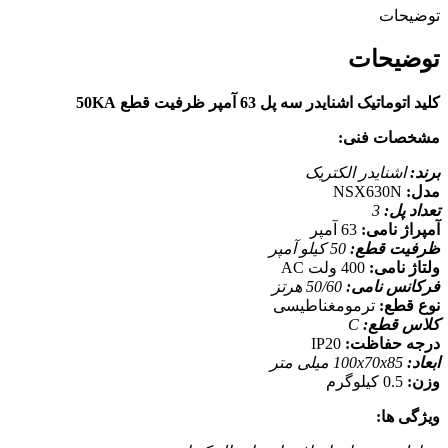
توضیحات
توضیحات
کلید اتوماتیک اشنایدر سه پل 63 آمپر ظرفیت قطع 50KA
مشخصات فنی:
برند:
اشنایدر الکتریک
مدل:
NSX630N
تعداد پل:
3
آمپراژ نامی:
63 آمپر
ظرفیت قطع:
50 کیلو آمپر
ولتاژ نامی:
400 ولت AC
فرکانس نامی:
50/60 هرتز
نوع قطع:
ترمومغناطیسی
کلاس قطع:
C
درجه حفاظت:
IP20
ابعاد:
100x70x85 میلی متر
وزن:
0.5 کیلوگرم
ویژگی ها: