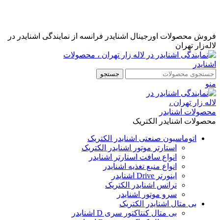
نمایندگی رسمی اشنایدر فرانسه در ایران با خدمات پس از فروش
...
مشاوره قبل از خرید : 09126505312
فروش محصولات اورجینال اشنایدر فرانسه از نمایندگی اشنایدر در
لاله‌زار تهران
جستجو
منو
محصولات اشنایدر الکتریک
اتوماسیون صنعتی اشنایدر الکتریک
استارتر موتور اشنایدر الکتریک
انواع سافت استارتر اشنایدر
انواع منبع تغذیه اشنایدر
اینورتر Drive اشنایدر
ترانس اشنایدر الکتریک
سرو موتور اشنایدر
بی متال اشنایدر الکتریک
بی متال کنتاکتور سری D اشنایدر