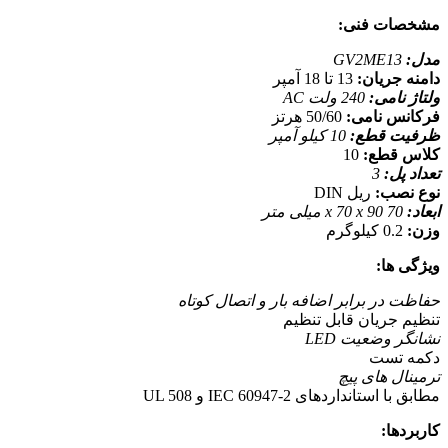
مشخصات فنی:
مدل:
GV2ME13
دامنه جریان:
13 تا 18 آمپر
ولتاژ نامی:
240 ولت AC
فرکانس نامی:
50/60 هرتز
ظرفیت قطع:
10 کیلو آمپر
کلاس قطع:
10
تعداد پل:
3
نوع نصب:
ریل DIN
ابعاد:
70 x 70 x 90 میلی متر
وزن:
0.2 کیلوگرم
ویژگی ها:
حفاظت در برابر اضافه بار و اتصال کوتاه
تنظیم جریان قابل تنظیم
نشانگر وضعیت LED
دکمه تست
ترمینال های پیچ
مطابق با استانداردهای IEC 60947-2 و UL 508
کاربردها: