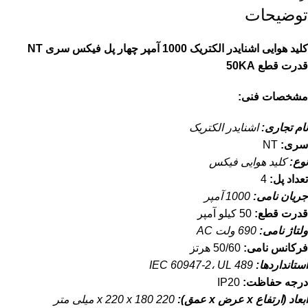
توضیحات
کلید هوایی اشنایدر الکتریک 1000 آمپر چهار پل فیکس سری NT
قدرت قطع 50KA
مشخصات فنی:
نام تجاری:
اشنایدر الکتریک
سری:
NT
نوع:
کلید هوایی فیکس
تعداد پل:
4
جریان نامی:
1000 آمپر
قدرت قطع:
50 کیلو آمپر
ولتاژ نامی:
690 ولت AC
فرکانس نامی:
50/60 هرتز
استانداردها:
IEC 60947-2، UL 489
درجه حفاظت:
IP20
ابعاد (ارتفاع x عرض x عمق):
220 x 220 x 180 میلی متر