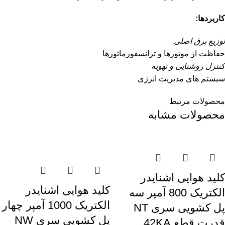
کاربردها:
توزیع برق اصلی
حفاظت از موتورها و ترانسفورماتورها
کنترل روشنایی و تهویه
سیستم های مدیریت انرژی
محصولات مرتبط
محصولات مشابه
کليد هوایی اشنایدر
کليد هوایی اشنایدر
الکتریک 800 آمپر سه
الکتریک 1000 آمپر چهار
پل کشویی سری NT
پل کشویی سری NW
قدرت قطع 42KA