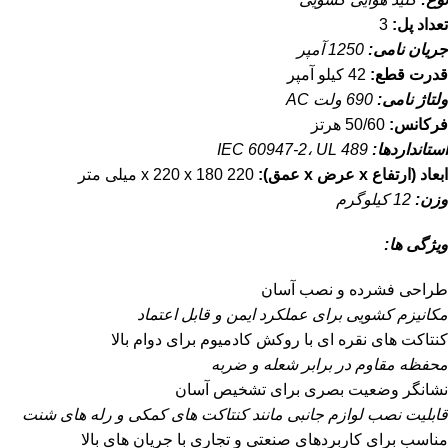
تعداد پل:
3
جریان نامی:
1250 آمپر
قدرت قطع:
42 کیلو آمپر
ولتاژ نامی:
690 ولت AC
فرکانس:
50/60 هرتز
استانداردها:
IEC 60947-2، UL 489
ابعاد (ارتفاع x عرض x عمق):
220 x 220 x 180 میلی متر
وزن:
12 کیلوگرم
ویژگی ها:
طراحی فشرده و نصب آسان
مکانیزم کشویی برای عملکرد ایمن و قابل اعتماد
کنتاکت های نقره ای با روکش کادمیوم برای دوام بالا
محفظه مقاوم در برابر شعله و ضربه
نشانگر وضعیت بصری برای تشخیص آسان
قابلیت نصب لوازم جانبی مانند کنتاکت های کمکی و رله های شنت
مناسب برای کاربردهای صنعتی و تجاری با جریان های بالا