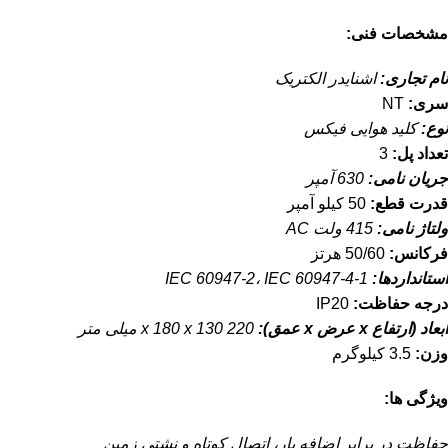
مشخصات فنی:
نام تجاری:
اشنایدر الکتریک
سری:
NT
نوع:
کلید هوایی فیکس
تعداد پل:
3
جریان نامی:
630 آمپر
قدرت قطع:
50 کیلو آمپر
ولتاژ نامی:
415 ولت AC
فرکانس:
50/60 هرتز
استانداردها:
IEC 60947-2، IEC 60947-4-1
درجه حفاظت:
IP20
ابعاد (ارتفاع x عرض x عمق):
220 x 180 x 130 میلی متر
وزن:
3.5 کیلوگرم
ویژگی ها:
حفاظت در برابر اضافه بار، اتصال کوتاه و نشتی زمین