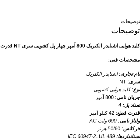
توضیحات
توضیحات
کلید هوایی اشنایدر الکتریک 800 آمپر چهار پل کشویی سری NT قدرت قطع 42KA
مشخصات فنی:
نام تجاری:
اشنایدر الکتریک
سری:
NT
نوع:
کلید هوایی کشویی
جریان نامی:
800 آمپر
تعداد پل:
4
قدرت قطع:
42 کیلو آمپر
ولتاژ نامی:
690 ولت AC
فرکانس:
50/60 هرتز
استانداردها:
IEC 60947-2، UL 489