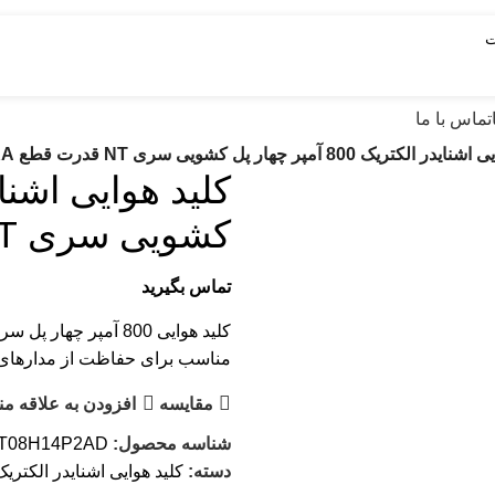
تماس با ما
لکتریک 800 آمپر چهار پل کشویی سری NT قدرت قطع 42KA
کشویی سری NT قدرت قطع 42KA
تماس بگیرید
کلید هوایی 800 آمپر چهار پل سری NT اشنایدر الکتریک با قدرت قطع 42 کیلو آمپر.
مناسب برای حفاظت از مدارهای ال
مقایسه
افزودن به علاقه من
شناسه محصول:
T08H14P2AD
دسته:
کلید هوایی اشنایدر الکتریک