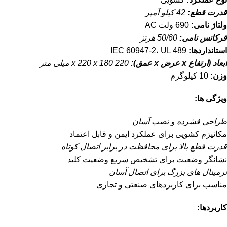
قدرت قطع:
42 کیلو آمپر
ولتاژ نامی:
690 ولت AC
فرکانس نامی:
50/60 هرتز
استانداردها:
IEC 60947-2، UL 489
ابعاد (ارتفاع x عرض x عمق):
220 x 220 x 180 میلی متر
وزن:
10 کیلوگرم
ویژگی ها:
طراحی فشرده و نصب آسان
مکانیزم کشویی برای عملکرد ایمن و قابل اعتماد
قدرت قطع بالا برای محافظت در برابر اتصال کوتاه
نشانگر وضعیت برای تشخیص سریع وضعیت کلید
ترمینال های بزرگ برای اتصال آسان
مناسب برای کاربردهای صنعتی و تجاری
کاربردها: