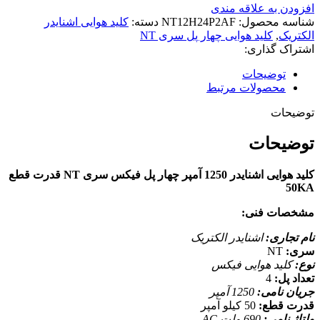
افزودن به علاقه مندی
شناسه محصول:
NT12H24P2AF
دسته:
کلید هوایی اشنایدر
الکتریک
,
کلید هوایی چهار پل سری NT
اشتراک گذاری:
توضیحات
محصولات مرتبط
توضیحات
توضیحات
کلید هوایی اشنایدر 1250 آمپر چهار پل فیکس سری NT قدرت قطع
50KA
مشخصات فنی:
نام تجاری:
اشنایدر الکتریک
سری:
NT
نوع:
کلید هوایی فیکس
تعداد پل:
4
جریان نامی:
1250 آمپر
قدرت قطع:
50 کیلو آمپر
ولتاژ نامی:
690 ولت AC