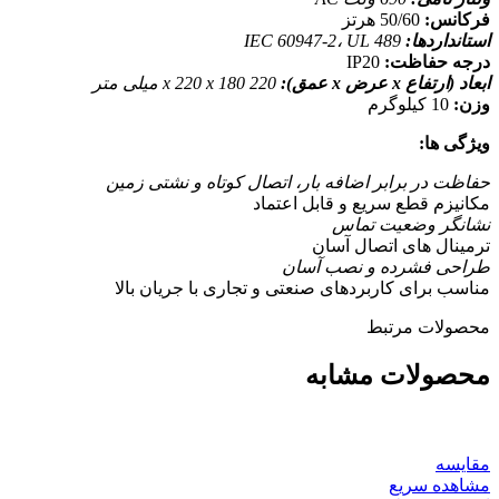
فرکانس:
50/60 هرتز
استانداردها:
IEC 60947-2، UL 489
درجه حفاظت:
IP20
ابعاد (ارتفاع x عرض x عمق):
220 x 220 x 180 میلی متر
وزن:
10 کیلوگرم
ویژگی ها:
حفاظت در برابر اضافه بار، اتصال کوتاه و نشتی زمین
مکانیزم قطع سریع و قابل اعتماد
نشانگر وضعیت تماس
ترمینال های اتصال آسان
طراحی فشرده و نصب آسان
مناسب برای کاربردهای صنعتی و تجاری با جریان بالا
محصولات مرتبط
محصولات مشابه
مقایسه
مشاهده سریع