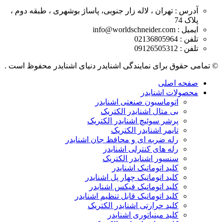
آدرس : تهران ، لاله زار جنوبی، پاساژ بوشهری ، طبقه دوم ،
پلاک 74
ایمیل : info@worldschneider.com
تلفن : 02136805964
تلفن : 09126505312
© تمامی حقوق برای نمایندگی اشنایدر دنیای اشنایدر محفوظ است .
صفحه اصلی
محصولات اشنایدر
اتوماسیون صنعتی اشنایدر
بی متال اشنایدر الکتریک
پرشر سوئیچ اشنایدر الکتریک
تایمر اشنایدر الکتریک
رله ضربه ای و محافظ جان اشنایدر
رله های کنترلی اشنایدر
سنسور اشنایدر الکتریک
کلید اتوماتیک اشنایدر
کلید اتوماتیک چهار پل اشنایدر
کلید اتوماتیک فیکس اشنایدر
کلید اتوماتیک قابل تنظیم اشنایدر
کلید حرارتی اشنایدر الکتریک
کلید مينياتوری اشنایدر