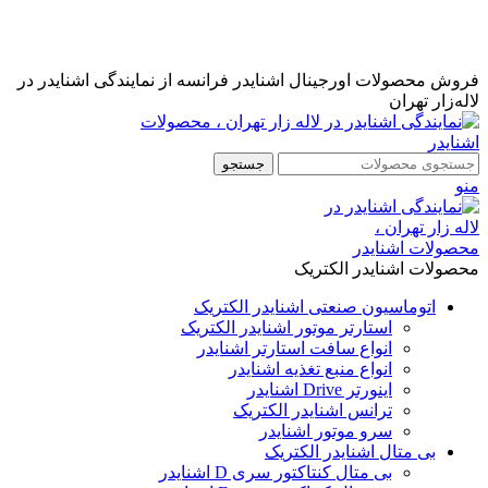
نمایندگی رسمی اشنایدر فرانسه در ایران با خدمات پس از فروش
...
مشاوره قبل از خرید : 09126505312
فروش محصولات اورجینال اشنایدر فرانسه از نمایندگی اشنایدر در
لاله‌زار تهران
جستجو
منو
محصولات اشنایدر الکتریک
اتوماسیون صنعتی اشنایدر الکتریک
استارتر موتور اشنایدر الکتریک
انواع سافت استارتر اشنایدر
انواع منبع تغذیه اشنایدر
اینورتر Drive اشنایدر
ترانس اشنایدر الکتریک
سرو موتور اشنایدر
بی متال اشنایدر الکتریک
بی متال کنتاکتور سری D اشنایدر