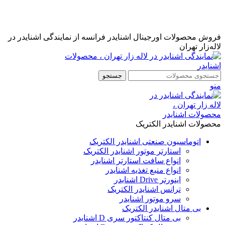
نمایندگی رسمی اشنایدر فرانسه در ایران با خدمات پس از فروش
...
مشاوره قبل از خرید : 09126505312
فروش محصولات اورجینال اشنایدر فرانسه از نمایندگی اشنایدر در
لاله‌زار تهران
جستجو
منو
محصولات اشنایدر الکتریک
اتوماسیون صنعتی اشنایدر الکتریک
استارتر موتور اشنایدر الکتریک
انواع سافت استارتر اشنایدر
انواع منبع تغذیه اشنایدر
اینورتر Drive اشنایدر
ترانس اشنایدر الکتریک
سرو موتور اشنایدر
بی متال اشنایدر الکتریک
بی متال کنتاکتور سری D اشنایدر