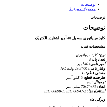
توضیحات
محصولات مرتبط
توضیحات
توضیحات
کلید مینیاتوری سه پل 40 آمپر اشنایدر الکتریک
مشخصات فنی:
نوع:
کلید مینیاتوری
تعداد پل:
3
آمپر نامی:
40 آمپر
ولتاژ نامی:
230/400 ولت AC
منحنی قطع:
C
ظرفیت قطع:
6 کیلو آمپر
ترمینال:
پیچ
ابعاد:
70x70x85 میلی متر
استانداردها:
IEC 60898-1، IEC 60947-2
ویژگی ها: