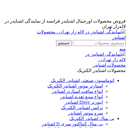
نمایندگی رسمی اشنایدر فرانسه در ایران با خدمات پس از فروش
...
مشاوره قبل از خرید : 09126505312
فروش محصولات اورجینال اشنایدر فرانسه از نمایندگی اشنایدر در
لاله‌زار تهران
جستجو
منو
محصولات اشنایدر الکتریک
اتوماسیون صنعتی اشنایدر الکتریک
استارتر موتور اشنایدر الکتریک
انواع سافت استارتر اشنایدر
انواع منبع تغذیه اشنایدر
اینورتر Drive اشنایدر
ترانس اشنایدر الکتریک
سرو موتور اشنایدر
بی متال اشنایدر الکتریک
بی متال کنتاکتور سری D اشنایدر