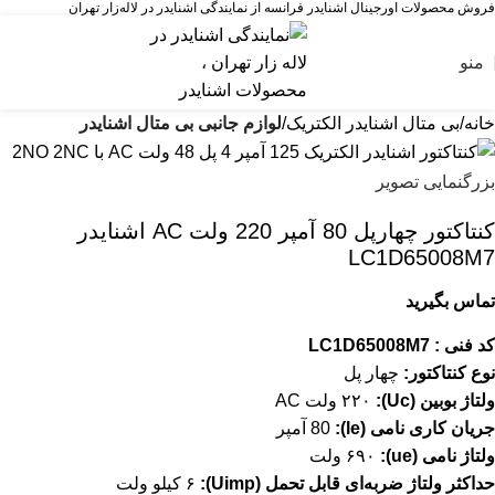
فروش محصولات اورجینال اشنایدر فرانسه از نمایندگی اشنایدر در لاله‌زار تهران
منو
خانه
بی متال اشنایدر الکتریک
لوازم جانبی بی متال اشنایدر
بزرگنمایی تصویر
کنتاکتور چهارپل 80 آمپر 220 ولت AC اشنایدر
LC1D65008M7
تماس بگیرید
کد فنی : LC1D65008M7
نوع کنتاکتور:
چهار پل
ولتاژ بوبین (Uc):
۲۲۰ ولت AC
جریان کاری نامی (le):
80 آمپر
ولتاژ نامی (ue):
۶۹۰ ولت
حداکثر ولتاژ ضربه‌ای قابل تحمل (Uimp):
۶ کیلو ولت