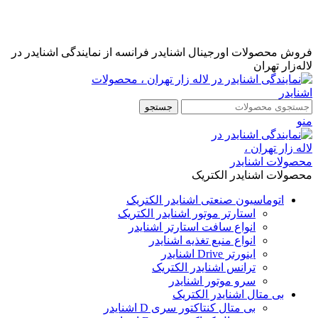
نمایندگی رسمی اشنایدر فرانسه در ایران با خدمات پس از فروش
...
مشاوره قبل از خرید : 09126505312
فروش محصولات اورجینال اشنایدر فرانسه از نمایندگی اشنایدر در
لاله‌زار تهران
جستجو
منو
محصولات اشنایدر الکتریک
اتوماسیون صنعتی اشنایدر الکتریک
استارتر موتور اشنایدر الکتریک
انواع سافت استارتر اشنایدر
انواع منبع تغذیه اشنایدر
اینورتر Drive اشنایدر
ترانس اشنایدر الکتریک
سرو موتور اشنایدر
بی متال اشنایدر الکتریک
بی متال کنتاکتور سری D اشنایدر