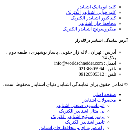
کلید اتوماتیک اشنایدر
کلید هوایی اشنایدر الکتریک
کنتاکتور اشنایدر الکتریک
محافظ جان اشنایدر
میکروسوئیچ اشنایدر الکتریک
آدرس نمایندگی اشنایدر در لاله زار
آدرس : تهران ، لاله زار جنوبی، پاساژ بوشهری ، طبقه دوم ،
پلاک 74
ایمیل : info@worldschneider.com
تلفن : 02136805964
تلفن : 09126505312
© تمامی حقوق برای نمایندگی اشنایدر دنیای اشنایدر محفوظ است .
صفحه اصلی
محصولات اشنایدر
اتوماسیون صنعتی اشنایدر
بی متال اشنایدر الکتریک
پرشر سوئیچ اشنایدر الکتریک
تایمر اشنایدر الکتریک
رله ضربه ای و محافظ جان اشنایدر