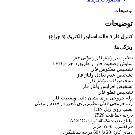
توضیحات
توضیحات
کنترل فاز 5 حالته اشنایدر الکتریک (5 چراغ)
ویژگی ها:
نظارت بر ولتاژ فاز و توالی فاز
نمایش وضعیت فاز از طریق 5 چراغ LED
تشخیص معکوس فاز
تشخیص عدم تعادل ولتاژ فاز
تشخیص افت ولتاژ فاز
تشخیص افزایش ولتاژ فاز
تشخیص قطع فاز
رله خروجی برای نشان دادن وضعیت فاز
رله خروجی قابل تنظیم برای تاخیر در قطع و وصل
نصب روی ریل DIN
درجه حفاظت IP20
ولتاژ تغذیه: 24-240 ولت AC/DC
فرکانس: 45-65 هرتز
دمای کار: -20 تا +60 درجه سانتیگراد